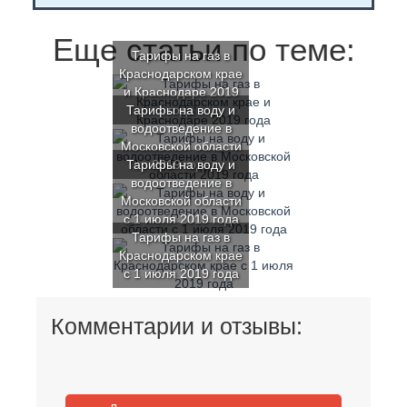
Еще статьи по теме:
Тарифы на газ в
Краснодарском крае
и Краснодаре 2019
Тарифы на воду и
года
водоотведение в
Московской области
Тарифы на воду и
2019 года
водоотведение в
Московской области
с 1 июля 2019 года
Тарифы на газ в
Краснодарском крае
с 1 июля 2019 года
Комментарии и отзывы: