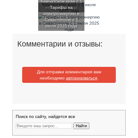
Камчатском крае с 1
июля 2025 года
Тарифы на
электроэнергию в
Севастополе с 1
июля 2025 года
Комментарии и отзывы:
Для отправки комментария вам
необходимо
авторизоваться
.
Поиск по сайту, найдется все
Найти