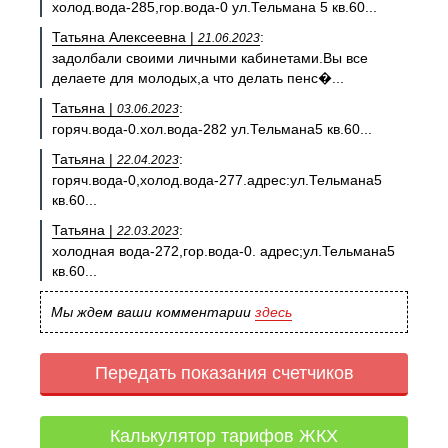
холод.вода-285,гор.вода-0 ул.Тельмана 5 кв.60...
Татьяна Алексеевна |
:
21.06.2023
задолбали своими личными кабинетами.Вы все
делаете для молодых,а что делать пенс�...
Татьяна |
:
03.06.2023
горяч.вода-0.хол.вода-282 ул.Тельмана5 кв.60...
Татьяна |
:
22.04.2023
горяч.вода-0,холод.вода-277.адрес:ул.Тельмана5
кв.60...
Татьяна |
:
22.03.2023
холодная вода-272,гор.вода-0. адрес;ул.Тельмана5
кв.60...
Мы ждем ваши комментарии
здесь
Передать показания счетчиков
Калькулятор тарифов ЖКХ