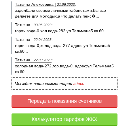
Татьяна Алексеевна |
:
21.06.2023
задолбали своими личными кабинетами.Вы все
делаете для молодых,а что делать пенс�...
Татьяна |
:
03.06.2023
горяч.вода-0.хол.вода-282 ул.Тельмана5 кв.60...
Татьяна |
:
22.04.2023
горяч.вода-0,холод.вода-277.адрес:ул.Тельмана5
кв.60...
Татьяна |
:
22.03.2023
холодная вода-272,гор.вода-0. адрес;ул.Тельмана5
кв.60...
Мы ждем ваши комментарии
здесь
Передать показания счетчиков
Калькулятор тарифов ЖКХ