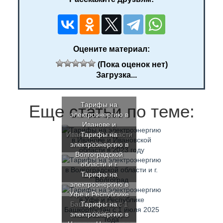
Оцените материал:
(Пока оценок нет)
Загрузка...
Тарифы на
Еще статьи по теме:
электроэнергию в
Иванове и
Ивановской области
Тарифы на
электроэнергию в
в 2023 году
Волгоградской
области и г.
Тарифы на
Волгоград
электроэнергию в
Уфе и Республике
Башкортостан с 1
Тарифы на
электроэнергию в
июля 2025 года