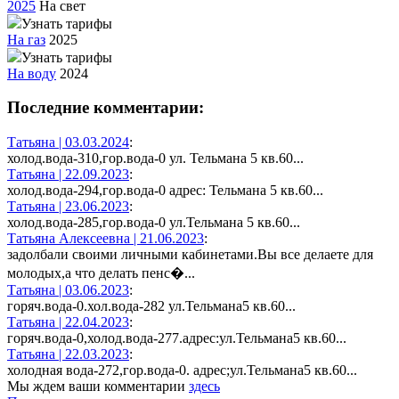
2025
На свет
Узнать тарифы
На газ
2025
Узнать тарифы
На воду
2024
Последние комментарии:
Татьяна |
03.03.2024
:
холод.вода-310,гор.вода-0 ул. Тельмана 5 кв.60...
Татьяна |
22.09.2023
:
холод.вода-294,гор.вода-0 адрес: Тельмана 5 кв.60...
Татьяна |
23.06.2023
:
холод.вода-285,гор.вода-0 ул.Тельмана 5 кв.60...
Татьяна Алексеевна |
21.06.2023
:
задолбали своими личными кабинетами.Вы все делаете для
молодых,а что делать пенс�...
Татьяна |
03.06.2023
:
горяч.вода-0.хол.вода-282 ул.Тельмана5 кв.60...
Татьяна |
22.04.2023
:
горяч.вода-0,холод.вода-277.адрес:ул.Тельмана5 кв.60...
Татьяна |
22.03.2023
:
холодная вода-272,гор.вода-0. адрес;ул.Тельмана5 кв.60...
Мы ждем ваши комментарии
здесь