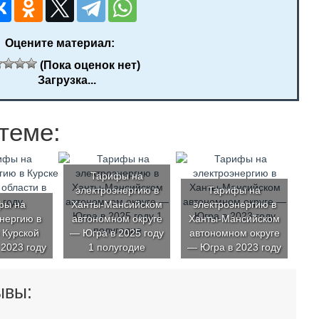
Оцените материал:
(Пока оценок нет)
Загрузка...
теме:
Тарифы на
электроэнергию в
Тарифы на
фы на
Ханты-Мансийском
электроэнергию в
нергию в
автономном округе
Ханты-Мансийском
 Курской
— Югра в 2025 году
автономном округе
 2023 году
1 полугодие
— Югра в 2023 году
ывы: