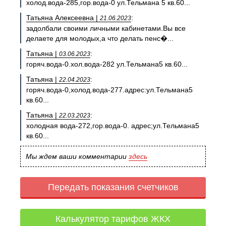
холод.вода-285,гор.вода-0 ул.Тельмана 5 кв.60...
Татьяна Алексеевна |
:
21.06.2023
задолбали своими личными кабинетами.Вы все
делаете для молодых,а что делать пенс�...
Татьяна |
:
03.06.2023
горяч.вода-0.хол.вода-282 ул.Тельмана5 кв.60...
Татьяна |
:
22.04.2023
горяч.вода-0,холод.вода-277.адрес:ул.Тельмана5
кв.60...
Татьяна |
:
22.03.2023
холодная вода-272,гор.вода-0. адрес;ул.Тельмана5
кв.60...
Мы ждем ваши комментарии
здесь
Передать показания счетчиков
Калькулятор тарифов ЖКХ