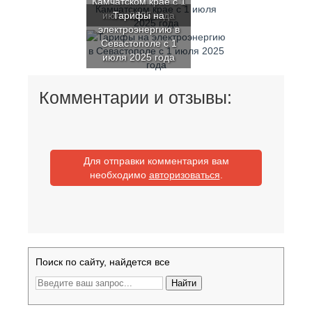
Камчатском крае с 1
июля 2025 года
Тарифы на
электроэнергию в
Севастополе с 1
июля 2025 года
Комментарии и отзывы:
Для отправки комментария вам
необходимо
авторизоваться
.
Поиск по сайту, найдется все
Найти