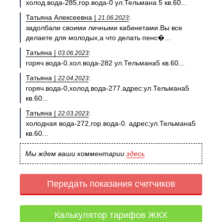
холод.вода-285,гор.вода-0 ул.Тельмана 5 кв.60...
Татьяна Алексеевна |
:
21.06.2023
задолбали своими личными кабинетами.Вы все
делаете для молодых,а что делать пенс�...
Татьяна |
:
03.06.2023
горяч.вода-0.хол.вода-282 ул.Тельмана5 кв.60...
Татьяна |
:
22.04.2023
горяч.вода-0,холод.вода-277.адрес:ул.Тельмана5
кв.60...
Татьяна |
:
22.03.2023
холодная вода-272,гор.вода-0. адрес;ул.Тельмана5
кв.60...
Мы ждем ваши комментарии
здесь
Передать показания счетчиков
Калькулятор тарифов ЖКХ