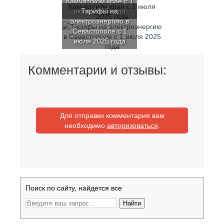
Камчатском крае с 1
июля 2025 года
Тарифы на
электроэнергию в
Севастополе с 1
июля 2025 года
Комментарии и отзывы:
Для отправки комментария вам
необходимо
авторизоваться
.
Поиск по сайту, найдется все
Найти