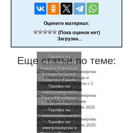
Оцените материал:
(Пока оценок нет)
Загрузка...
Тарифы на
Еще статьи по теме:
электроэнергию в
Нижнем Новгороде
и Нижегородской
области с 1 июля
Тарифы на
2025 года
электроэнергию в
Уфе и Республике
Башкортостан с 1
июля 2025 года
Тарифы на
электроэнергию в
Севастополе с 1
Тарифы на
электроэнергию в
июля 2025 года