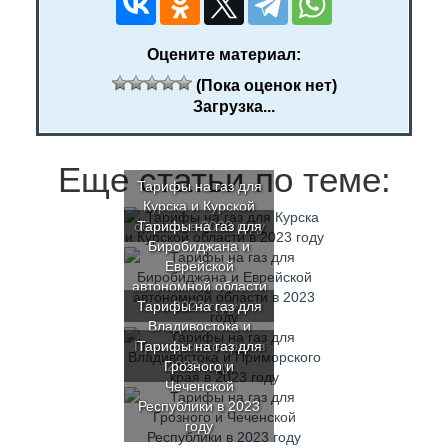
Оцените материал:
(Пока оценок нет)
Загрузка...
Еще статьи по теме:
Тарифы на газ для
Курска и Курской
области в 2023 году
Тарифы на газ для
Биробиджана и
Еврейской
автономной области
Тарифы на газ для
в 2023 году
Владивостока и
Приморского края в
Тарифы на газ для
Грозного и
2023 году
Чеченской
Республики в 2023
году