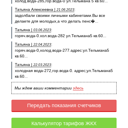
холод.вода-285,гор.вода-0 ул.Тельмана 5 кв.60...
Татьяна Алексеевна |
:
21.06.2023
задолбали своими личными кабинетами.Вы все
делаете для молодых,а что делать пенс�...
Татьяна |
:
03.06.2023
горяч.вода-0.хол.вода-282 ул.Тельмана5 кв.60...
Татьяна |
:
22.04.2023
горяч.вода-0,холод.вода-277.адрес:ул.Тельмана5
кв.60...
Татьяна |
:
22.03.2023
холодная вода-272,гор.вода-0. адрес;ул.Тельмана5
кв.60...
Мы ждем ваши комментарии
здесь
Передать показания счетчиков
Калькулятор тарифов ЖКХ