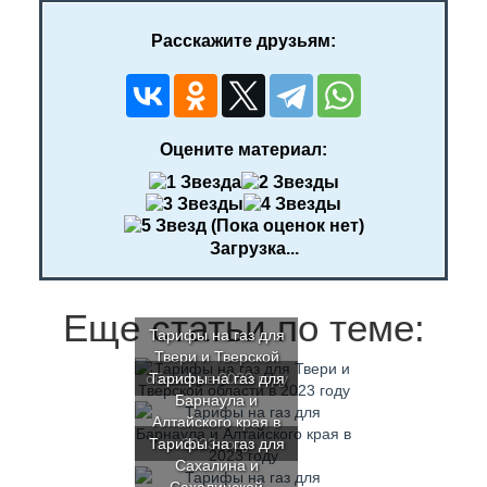
Расскажите друзьям:
Оцените материал:
(Пока оценок нет)
Загрузка...
Еще статьи по теме:
Тарифы на газ для
Твери и Тверской
области в 2023 году
Тарифы на газ для
Барнаула и
Алтайского края в
Тарифы на газ для
2023 году
Сахалина и