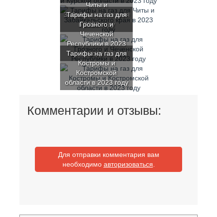
Читы и
Забайкальского края
Тарифы на газ для
в 2023 году
Грозного и
Чеченской
Республики в 2023
Тарифы на газ для
году
Костромы и
Костромской
области в 2023 году
Комментарии и отзывы:
Для отправки комментария вам
необходимо
авторизоваться
.