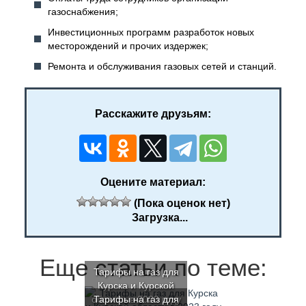
газоснабжения;
Инвестиционных программ разработок новых
месторождений и прочих издержек;
Ремонта и обслуживания газовых сетей и станций.
Расскажите друзьям:
Оцените материал:
(Пока оценок нет)
Загрузка...
Еще статьи по теме:
Тарифы на газ для
Курска и Курской
области в 2023 году
Тарифы на газ для