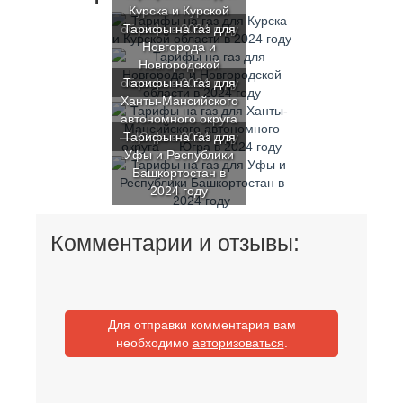
Курска и Курской
области в 2024 году
Тарифы на газ для
Новгорода и
Новгородской
области в 2024 году
Тарифы на газ для
Ханты-Мансийского
автономного округа
— Югра в 2024 году
Тарифы на газ для
Уфы и Республики
Башкортостан в
2024 году
Комментарии и отзывы:
Для отправки комментария вам
необходимо
авторизоваться
.