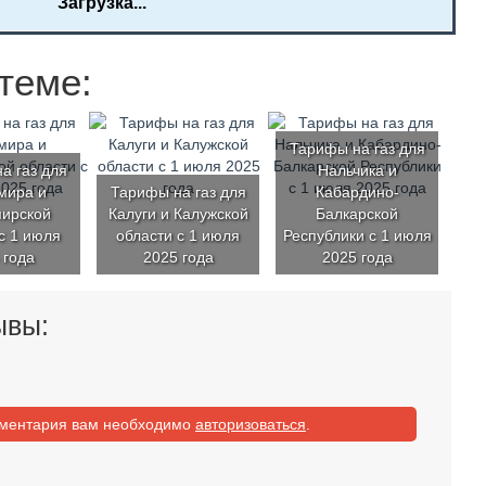
Загрузка...
теме:
Тарифы на газ для
а газ для
Нальчика и
мира и
Тарифы на газ для
Кабардино-
ирской
Калуги и Калужской
Балкарской
с 1 июля
области с 1 июля
Республики с 1 июля
 года
2025 года
2025 года
ывы:
мментария вам необходимо
авторизоваться
.