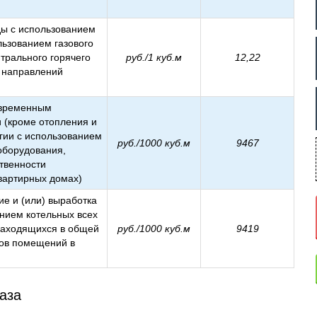
ды с использованием
льзованием газового
трального горячего
руб./1 куб.м
12,22
х направлений
овременным
и (кроме отопления и
ргии с использованием
руб./1000 куб.м
9467
 оборудования,
твенности
вартирных домах)
ие и (или) выработка
анием котельных всех
 находящихся в общей
руб./1000 куб.м
9419
ков помещений в
газа