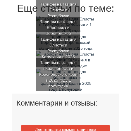
Тарифы на газ для
Еще статьи по теме:
Элисты и
Республики
Калмыкия с 1 июля
Тарифы на газ для
Воронежа и
2025 года
Воронежской
Тарифы на газ для
области с 1 июля
2025 года
Элисты и
Республики
Калмыкия в 2025
Тарифы на газ для
году 1 полугодие
г.Красноярска и
Красноярского края
в 2025 году 1
полугодие
Комментарии и отзывы:
Для отправки комментария вам