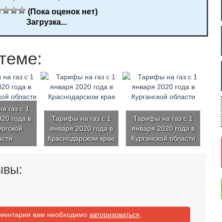
(Пока оценок нет)
Загрузка...
теме:
а газ с 1
20 года в
Тарифы на газ с 1
Тарифы на газ с 1
ргской
января 2020 года в
января 2020 года в
асти
Краснодарском крае
Курганской области
ывы:
мментария вам необходимо
авторизоваться
.