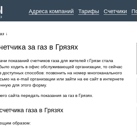
Адреса компаний
Тарифы
Счетчики
П
аз
аз
↓
етчика за газ в Грязях
чи показаний счетчиков газа для жителей г.Грязи стала
было ходить в офис обслуживающей организации, то сейчас
з доступных способов: позвонить на номер многоканального
ьмо на e-mail организации или зайти на ее сайт в интернете
енную для этого форму.
го сайта передать показания за газ в Грязях.
счетчика газа в Грязях
ующим образом: