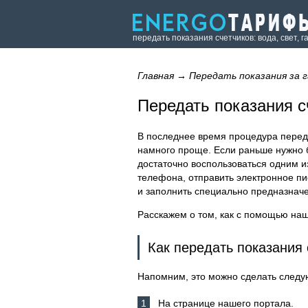
передать показания счетчиков: вода, свет, г
Главная
→
Передать показания за г
Передать показания сч
В последнее время процедура переда
намного проще. Если раньше нужно 
достаточно воспользоваться одним и
телефона, отправить электронное пис
и заполнить специально предназнач
Расскажем о том, как с помощью наше
Как передать показания 
Напомним, это можно сделать след
На странице нашего портала.