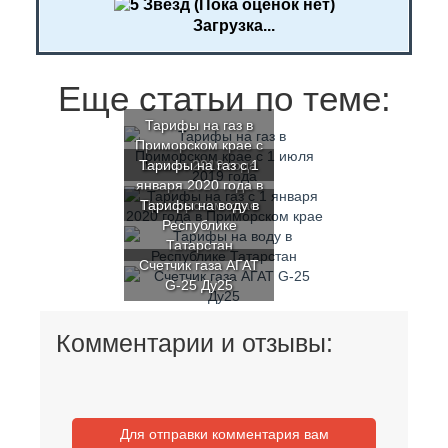
(Пока оценок нет)
Загрузка...
Еще статьи по теме:
Тарифы на газ в
Приморском крае с
Тарифы на газ с 1
1 июля 2019 года
января 2020 года в
Тарифы на воду в
Приморском крае
Республике
Татарстан
Счетчик газа АГАТ
G-25 Ду25
Комментарии и отзывы:
Для отправки комментария вам