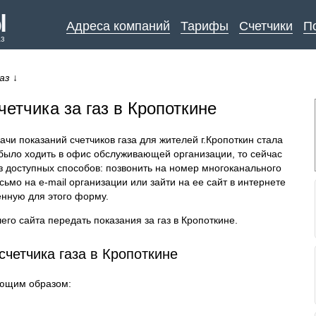
Адреса компаний
Тарифы
Счетчики
П
аз
аз
↓
етчика за газ в Кропоткине
чи показаний счетчиков газа для жителей г.Кропоткин стала
было ходить в офис обслуживающей организации, то сейчас
з доступных способов: позвонить на номер многоканального
ьмо на e-mail организации или зайти на ее сайт в интернете
енную для этого форму.
го сайта передать показания за газ в Кропоткине.
счетчика газа в Кропоткине
ующим образом: