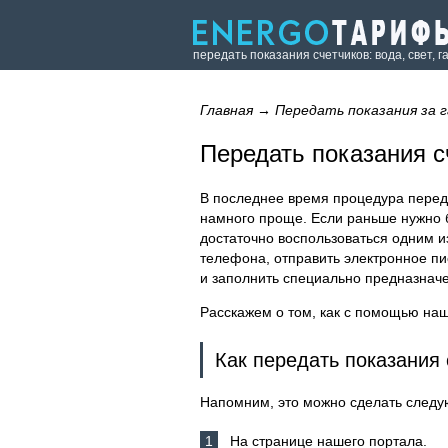
передать показания счетчиков: вода, свет, г
Главная
→
Передать показания за г
Передать показания сч
В последнее время процедура переда
намного проще. Если раньше нужно 
достаточно воспользоваться одним и
телефона, отправить электронное пис
и заполнить специально предназнач
Расскажем о том, как с помощью наше
Как передать показания 
Напомним, это можно сделать след
На странице нашего портала.