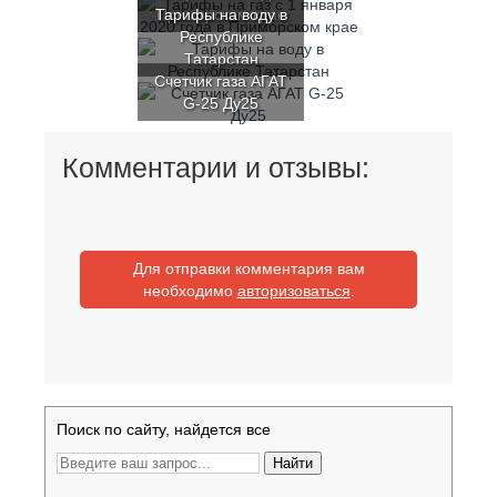
Тарифы на воду в
Приморском крае
Республике
Татарстан
Счетчик газа АГАТ
G-25 Ду25
Комментарии и отзывы:
Для отправки комментария вам
необходимо
авторизоваться
.
Поиск по сайту, найдется все
Найти