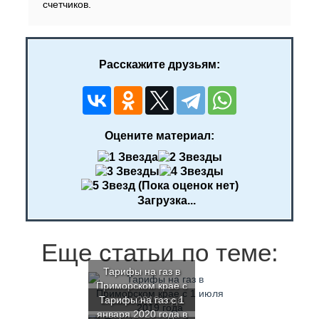
счетчиков.
Расскажите друзьям:
Оцените материал:
(Пока оценок нет)
Загрузка...
Еще статьи по теме:
Тарифы на газ в
Приморском крае с
Тарифы на газ с 1
1 июля 2019 года
января 2020 года в