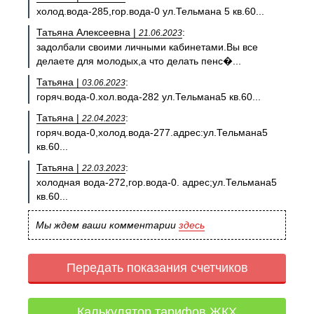
холод.вода-285,гор.вода-0 ул.Тельмана 5 кв.60...
Татьяна Алексеевна |
:
21.06.2023
задолбали своими личными кабинетами.Вы все
делаете для молодых,а что делать пенс�...
Татьяна |
:
03.06.2023
горяч.вода-0.хол.вода-282 ул.Тельмана5 кв.60...
Татьяна |
:
22.04.2023
горяч.вода-0,холод.вода-277.адрес:ул.Тельмана5
кв.60...
Татьяна |
:
22.03.2023
холодная вода-272,гор.вода-0. адрес;ул.Тельмана5
кв.60...
Мы ждем ваши комментарии
здесь
Передать показания счетчиков
Калькулятор тарифов ЖКХ