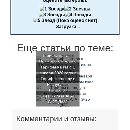
Оцените материал:
(Пока оценок нет)
Загрузка...
Еще статьи по теме:
Тарифы на газ в
Приморском крае с
Тарифы на газ с 1
1 июля 2019 года
января 2020 года в
Тарифы на воду в
Приморском крае
Республике
Татарстан
Счетчик газа АГАТ
G-25 Ду25
Комментарии и отзывы: