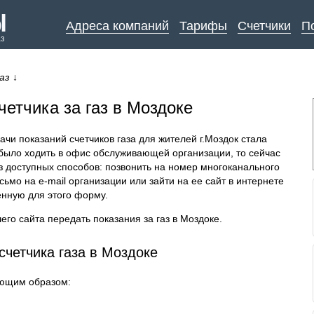
Адреса компаний
Тарифы
Счетчики
П
аз
аз
↓
четчика за газ в Моздоке
чи показаний счетчиков газа для жителей г.Моздок стала
было ходить в офис обслуживающей организации, то сейчас
з доступных способов: позвонить на номер многоканального
ьмо на e-mail организации или зайти на ее сайт в интернете
енную для этого форму.
го сайта передать показания за газ в Моздоке.
счетчика газа в Моздоке
ующим образом: