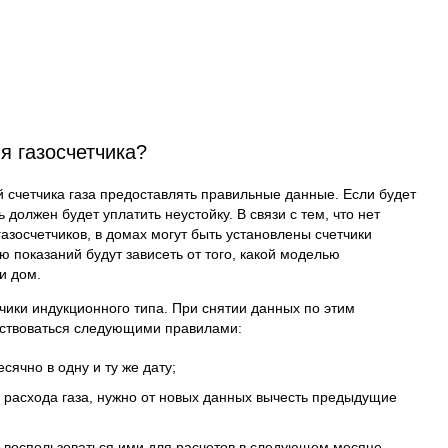
я газосчетчика?
 счетчика газа предоставлять правильные данные. Если будет
 должен будет уплатить неустойку. В связи с тем, что нет
азосчетчиков, в домах могут быть установлены счетчики
 показаний будут зависеть от того, какой моделью
и дом.
чики индукционного типа. При снятии данных по этим
дствоваться следующими правилами:
сячно в одну и ту же дату;
 расхода газа, нужно от новых данных вычесть предыдущие
ы воспользоваться ими для расчетов в следующем месяце.