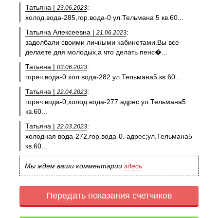
Татьяна |
:
23.06.2023
холод.вода-285,гор.вода-0 ул.Тельмана 5 кв.60...
Татьяна Алексеевна |
:
21.06.2023
задолбали своими личными кабинетами.Вы все
делаете для молодых,а что делать пенс�...
Татьяна |
:
03.06.2023
горяч.вода-0.хол.вода-282 ул.Тельмана5 кв.60...
Татьяна |
:
22.04.2023
горяч.вода-0,холод.вода-277.адрес:ул.Тельмана5
кв.60...
Татьяна |
:
22.03.2023
холодная вода-272,гор.вода-0. адрес;ул.Тельмана5
кв.60...
Мы ждем ваши комментарии
здесь
Передать показания счетчиков