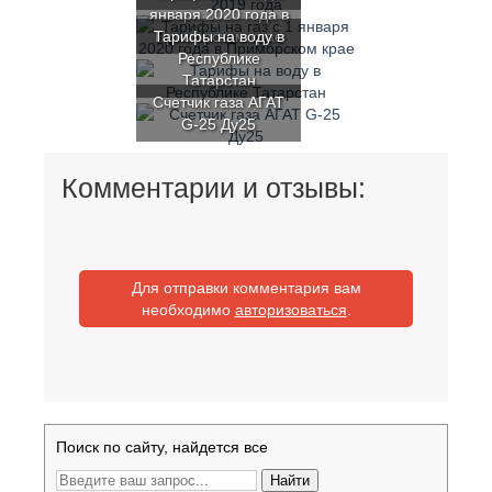
января 2020 года в
Тарифы на воду в
Приморском крае
Республике
Татарстан
Счетчик газа АГАТ
G-25 Ду25
Комментарии и отзывы:
Для отправки комментария вам
необходимо
авторизоваться
.
Поиск по сайту, найдется все
Найти