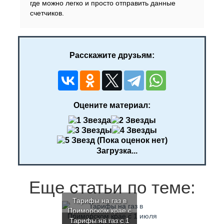
где можно легко и просто отправить данные
счетчиков.
Расскажите друзьям:
Оцените материал:
(Пока оценок нет)
Загрузка...
Еще статьи по теме:
Тарифы на газ в
Приморском крае с
Тарифы на газ с 1
1 июля 2019 года