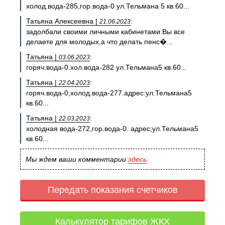
холод.вода-285,гор.вода-0 ул.Тельмана 5 кв.60...
Татьяна Алексеевна |
:
21.06.2023
задолбали своими личными кабинетами.Вы все
делаете для молодых,а что делать пенс�...
Татьяна |
:
03.06.2023
горяч.вода-0.хол.вода-282 ул.Тельмана5 кв.60...
Татьяна |
:
22.04.2023
горяч.вода-0,холод.вода-277.адрес:ул.Тельмана5
кв.60...
Татьяна |
:
22.03.2023
холодная вода-272,гор.вода-0. адрес;ул.Тельмана5
кв.60...
Мы ждем ваши комментарии
здесь
Передать показания счетчиков
Калькулятор тарифов ЖКХ