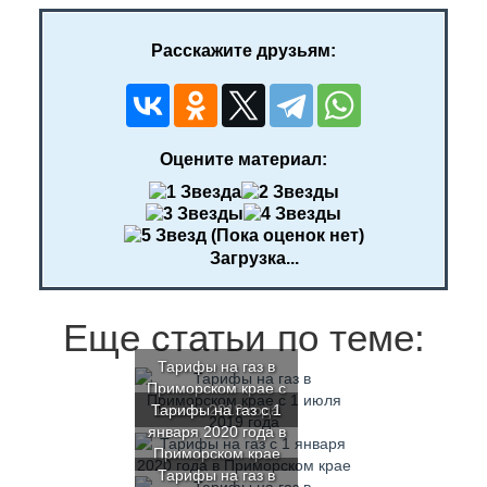
Расскажите друзьям:
Оцените материал:
(Пока оценок нет)
Загрузка...
Еще статьи по теме:
Тарифы на газ в
Приморском крае с
Тарифы на газ с 1
1 июля 2019 года
января 2020 года в
Приморском крае
Тарифы на газ в