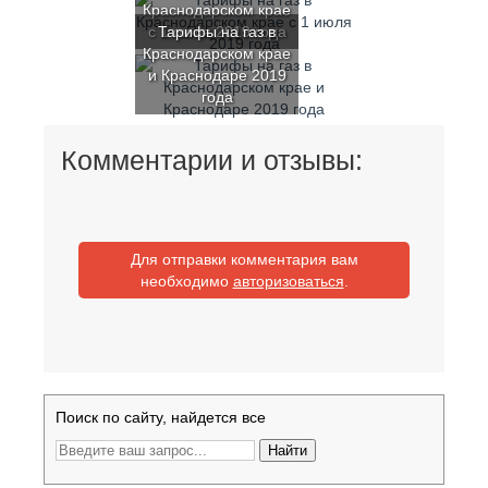
Краснодарском крае
с 1 июля 2019 года
Тарифы на газ в
Краснодарском крае
и Краснодаре 2019
года
Комментарии и отзывы:
Для отправки комментария вам
необходимо
авторизоваться
.
Поиск по сайту, найдется все
Найти