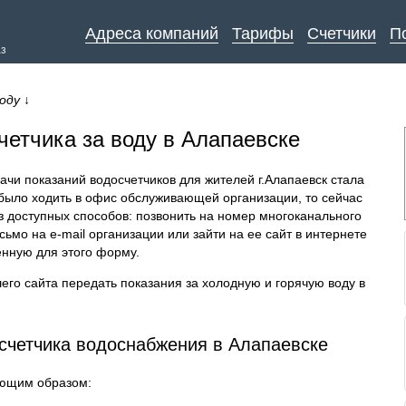
Адреса компаний
Тарифы
Счетчики
П
аз
оду
↓
четчика за воду в Алапаевске
чи показаний водосчетчиков для жителей г.Алапаевск стала
было ходить в офис обслуживающей организации, то сейчас
з доступных способов: позвонить на номер многоканального
ьмо на e-mail организации или зайти на ее сайт в интернете
енную для этого форму.
его сайта передать показания за холодную и горячую воду в
 счетчика водоснабжения в Алапаевске
ующим образом: