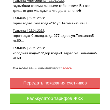
Татьяна Алексеевна |
:
21.06.2023
задолбали своими личными кабинетами.Вы все
делаете для молодых,а что делать пенс�...
Татьяна |
:
03.06.2023
горяч.вода-0.хол.вода-282 ул.Тельмана5 кв.60...
Татьяна |
:
22.04.2023
горяч.вода-0,холод.вода-277.адрес:ул.Тельмана5
кв.60...
Татьяна |
:
22.03.2023
холодная вода-272,гор.вода-0. адрес;ул.Тельмана5
кв.60...
Мы ждем ваши комментарии
здесь
Передать показания счетчиков
Калькулятор тарифов ЖКХ