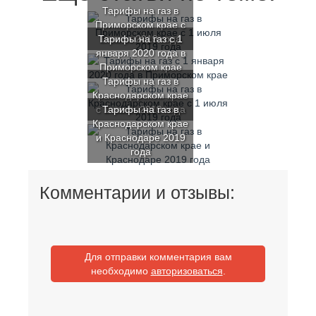
Тарифы на газ в
Приморском крае с
Тарифы на газ с 1
1 июля 2019 года
января 2020 года в
Приморском крае
Тарифы на газ в
Краснодарском крае
с 1 июля 2019 года
Тарифы на газ в
Краснодарском крае
и Краснодаре 2019
года
Комментарии и отзывы:
Для отправки комментария вам
необходимо
авторизоваться
.