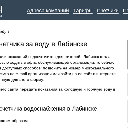
Адреса компаний
Тарифы
Счетчики
П
аз
оду
↓
четчика за воду в Лабинске
чи показаний водосчетчиков для жителей г.Лабинск стала
было ходить в офис обслуживающей организации, то сейчас
з доступных способов: позвонить на номер многоканального
ьмо на e-mail организации или зайти на ее сайт в интернете
енную для этого форму.
его сайта передать показания за холодную и горячую воду в
 счетчика водоснабжения в Лабинске
ующим образом: