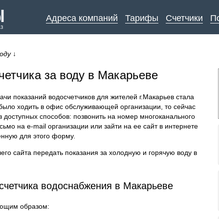
Адреса компаний
Тарифы
Счетчики
П
аз
оду
↓
четчика за воду в Макарьеве
чи показаний водосчетчиков для жителей г.Макарьев стала
было ходить в офис обслуживающей организации, то сейчас
з доступных способов: позвонить на номер многоканального
ьмо на e-mail организации или зайти на ее сайт в интернете
енную для этого форму.
его сайта передать показания за холодную и горячую воду в
 счетчика водоснабжения в Макарьеве
ующим образом: