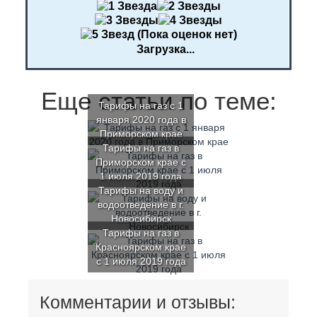
(Пока оценок нет)
Загрузка...
Еще статьи по теме:
Тарифы на газ с 1
января 2020 года в
Приморском крае
Тарифы на газ в
Приморском крае с
1 июля 2019 года
Тарифы на воду и
водоотведение в г.
Новосибирск
Тарифы на газ в
Красноярском крае
с 1 июля 2019 года
Комментарии и отзывы: