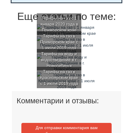
Еще статьи по теме:
Тарифы на газ с 1
января 2020 года в
Приморском крае
Тарифы на газ в
Приморском крае с
1 июля 2019 года
Тарифы на воду и
водоотведение в г.
Новосибирск
Тарифы на газ в
Красноярском крае
с 1 июля 2019 года
Комментарии и отзывы:
Для отправки комментария вам