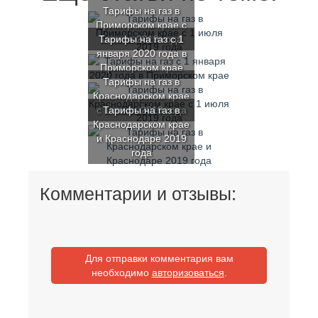
Тарифы на газ в
Приморском крае с
Тарифы на газ с 1
1 июля 2019 года
января 2020 года в
Приморском крае
Тарифы на газ в
Краснодарском крае
с 1 июля 2019 года
Тарифы на газ в
Краснодарском крае
и Краснодаре 2019
года
Комментарии и отзывы:
Для отправки комментария вам
необходимо
авторизоваться
.