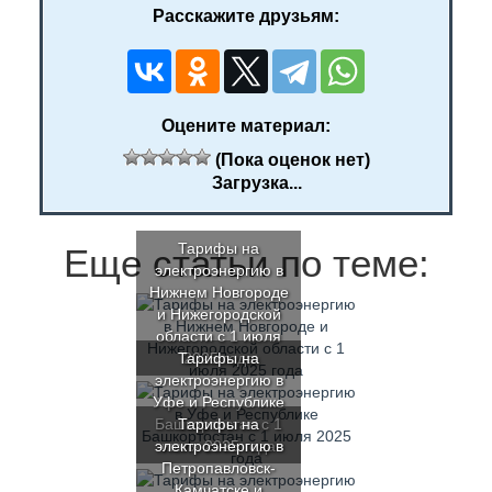
Расскажите друзьям:
Оцените материал:
(Пока оценок нет)
Загрузка...
Тарифы на
Еще статьи по теме:
электроэнергию в
Нижнем Новгороде
и Нижегородской
области с 1 июля
Тарифы на
2025 года
электроэнергию в
Уфе и Республике
Башкортостан с 1
Тарифы на
электроэнергию в
июля 2025 года
Петропавловск-
Камчатске и