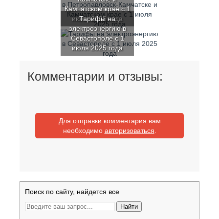
Камчатском крае с 1
июля 2025 года
Тарифы на
электроэнергию в
Севастополе с 1
июля 2025 года
Комментарии и отзывы:
Для отправки комментария вам
необходимо
авторизоваться
.
Поиск по сайту, найдется все
Найти