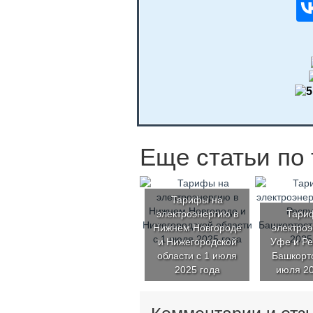
Еще статьи по 
Тарифы на
электроэнергию в
Тари
Нижнем Новгороде
электроэ
и Нижегородской
Уфе и Ре
области с 1 июля
Башкорто
2025 года
июля 20