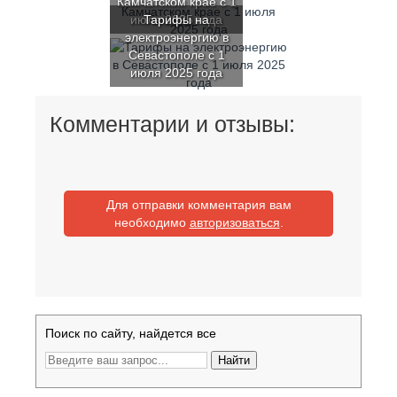
Камчатском крае с 1
июля 2025 года
Тарифы на
электроэнергию в
Севастополе с 1
июля 2025 года
Комментарии и отзывы:
Для отправки комментария вам
необходимо
авторизоваться
.
Поиск по сайту, найдется все
Найти