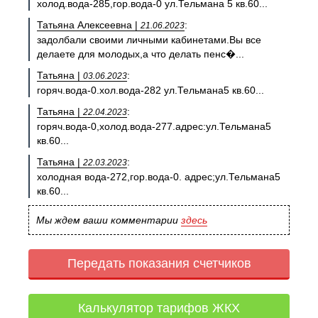
холод.вода-285,гор.вода-0 ул.Тельмана 5 кв.60...
Татьяна Алексеевна |
:
21.06.2023
задолбали своими личными кабинетами.Вы все
делаете для молодых,а что делать пенс�...
Татьяна |
:
03.06.2023
горяч.вода-0.хол.вода-282 ул.Тельмана5 кв.60...
Татьяна |
:
22.04.2023
горяч.вода-0,холод.вода-277.адрес:ул.Тельмана5
кв.60...
Татьяна |
:
22.03.2023
холодная вода-272,гор.вода-0. адрес;ул.Тельмана5
кв.60...
Мы ждем ваши комментарии
здесь
Передать показания счетчиков
Калькулятор тарифов ЖКХ