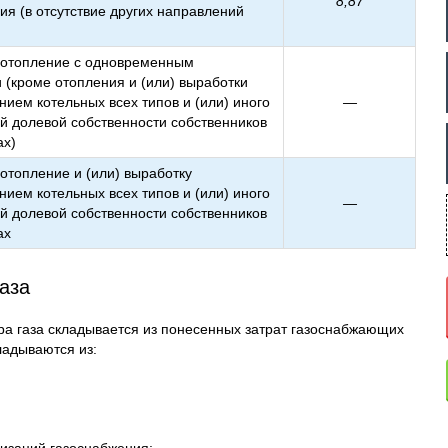
8,87
ия (в отсутствие других направлений
а отопление с одновременным
 (кроме отопления и (или) выработки
нием котельных всех типов и (или) иного
—
й долевой собственности собственников
ах)
отопление и (или) выработку
нием котельных всех типов и (или) иного
—
й долевой собственности собственников
ах
газа
ра газа складывается из понесенных затрат газоснабжающих
ладываются из: