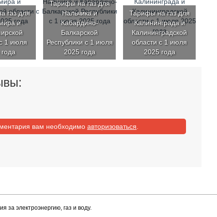
Тарифы на газ для
а газ для
Нальчика и
Тарифы на газ для
мира и
Кабардино-
Калининграда и
ирской
Балкарской
Калининградской
с 1 июля
Республики с 1 июля
области с 1 июля
 года
2025 года
2025 года
ывы:
мментария вам необходимо
авторизоваться
.
ия за электроэнергию, газ и воду.