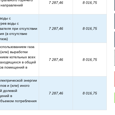
трального горячего
7 287,46
8 016,75
х направлений
воды с
грев воды с
вателя при отсутствии
7 287,46
8 016,75
я (в отсутствие
газа)
использованием газа
 (или) выработки
анием котельных всех
7 287,46
8 016,75
 находящихся в общей
ков помещений в
электрической энергии
пов и (или) иного
й долевой
7 287,46
8 016,75
щений в
объемом потребления