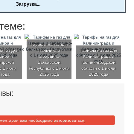
Загрузка...
теме:
Тарифы на газ для
а газ для
Нальчика и
Тарифы на газ для
мира и
Кабардино-
Калининграда и
ирской
Балкарской
Калининградской
с 1 июля
Республики с 1 июля
области с 1 июля
 года
2025 года
2025 года
ывы:
мментария вам необходимо
авторизоваться
.