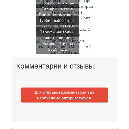
Приморском крае
Тарифы на газ в
Приморском крае с
Турбинный счетчик
1 июля 2019 года
газа СГ 16 МТ-100
Тарифы на воду и
Ду50
водоотведение в
Москве с 1 июля
2019 года
Комментарии и отзывы:
Для отправки комментария вам
необходимо
авторизоваться
.