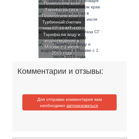
Приморском крае
Тарифы на газ в
Приморском крае с
Турбинный счетчик
1 июля 2019 года
газа СГ 16 МТ-100
Тарифы на воду и
Ду50
водоотведение в
Москве с 1 июля
2019 года
Комментарии и отзывы:
Для отправки комментария вам
необходимо
авторизоваться
.