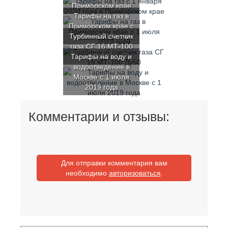
Приморском крае
Тарифы на газ в
Приморском крае с
Турбинный счетчик
1 июля 2019 года
газа СГ 16 МТ-100
Тарифы на воду и
Ду50
водоотведение в
Москве с 1 июля
2019 года
Комментарии и отзывы:
Для отправки комментария вам
необходимо
авторизоваться
.