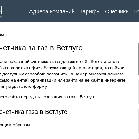
Адреса компаний
Тарифы
Счетчики
П
аз
аз
↓
етчика за газ в Ветлуге
чи показаний счетчиков газа для жителей г.Ветлуга стала
было ходить в офис обслуживающей организации, то сейчас
з доступных способов: позвонить на номер многоканального
ьмо на e-mail организации или зайти на ее сайт в интернете
енную для этого форму.
го сайта передать показания за газ в Ветлуге.
счетчика газа в Ветлуге
ующим образом: